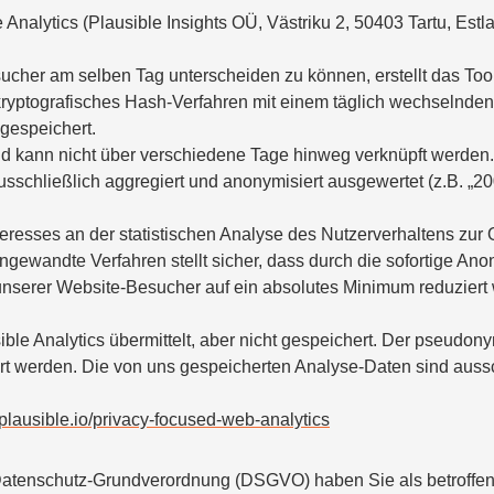
nalytics (Plausible Insights OÜ, Västriku 2, 50403 Tartu, Estl
cher am selben Tag unterscheiden zu können, erstellt das Tool
ptografisches Hash-Verfahren mit einem täglich wechselnden, zu
 gespeichert.
 und kann nicht über verschiedene Tage hinweg verknüpft werde
chließlich aggregiert und anonymisiert ausgewertet (z.B. „20
nteresses an der statistischen Analyse des Nutzerverhaltens zu
angewandte Verfahren stellt sicher, dass durch die sofortige A
unserer Website-Besucher auf ein absolutes Minimum reduziert 
e Analytics übermittelt, aber nicht gespeichert. Der pseudony
rt werden. Die von uns gespeicherten Analyse-Daten sind aussch
//plausible.io/privacy-focused-web-analytics
 Datenschutz-Grundverordnung (DSGVO) haben Sie als betroffe