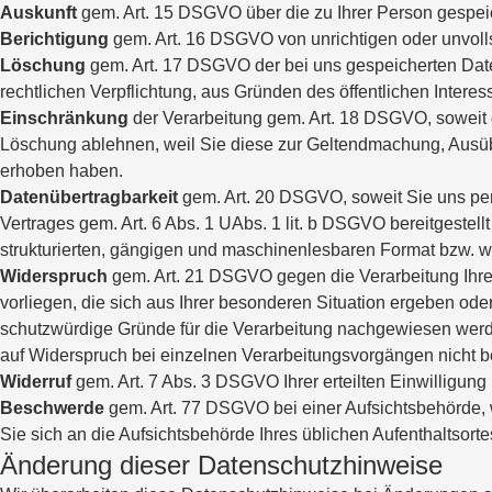
Auskunft
gem. Art. 15 DSGVO über die zu Ihrer Person gespeic
Berichtigung
gem. Art. 16 DSGVO von unrichtigen oder unvolls
Löschung
gem. Art. 17 DSGVO der bei uns gespeicherten Daten
rechtlichen Verpflichtung, aus Gründen des öffentlichen Inter
Einschränkung
der Verarbeitung gem. Art. 18 DSGVO, soweit di
Löschung ablehnen, weil Sie diese zur Geltendmachung, Ausü
erhoben haben.
Datenübertragbarkeit
gem. Art. 20 DSGVO, soweit Sie uns per
Vertrages gem. Art. 6 Abs. 1 UAbs. 1 lit. b DSGVO bereitgestell
strukturierten, gängigen und maschinenlesbaren Format bzw. wir
Widerspruch
gem. Art. 21 DSGVO gegen die Verarbeitung Ihrer
vorliegen, die sich aus Ihrer besonderen Situation ergeben od
schutzwürdige Gründe für die Verarbeitung nachgewiesen werd
auf Widerspruch bei einzelnen Verarbeitungsvorgängen nicht be
Widerruf
gem. Art. 7 Abs. 3 DSGVO Ihrer erteilten Einwilligung 
Beschwerde
gem. Art. 77 DSGVO bei einer Aufsichtsbehörde, 
Sie sich an die Aufsichtsbehörde Ihres üblichen Aufenthaltsor
Änderung dieser Datenschutzhinweise