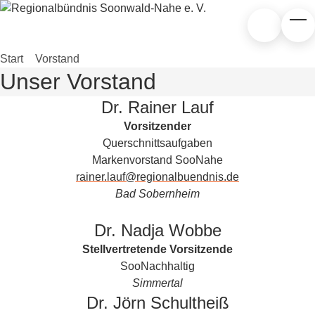
Zum Hauptinhalt springen
Zur Suche
Tog
Start
»
Vorstand
Unser Vorstand
Dr. Rainer Lauf
Vorsitzender
Querschnittsaufgaben
Markenvorstand SooNahe
rainer.lauf@regionalbuendnis.de
Bad Sobernheim
Dr. Nadja Wobbe
Stellvertretende Vorsitzende
SooNachhaltig
Simmertal
Dr. Jörn Schultheiß