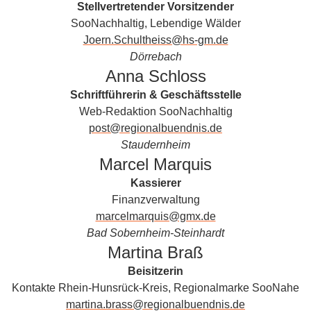
Stellvertretender Vorsitzender
SooNachhaltig, Lebendige Wälder
Joern.Schultheiss@hs-gm.de
Dörrebach
Anna Schloss
Schriftführerin & Geschäftsstelle
Web-Redaktion SooNachhaltig
post@regionalbuendnis.de
Staudernheim
Marcel Marquis
Kassierer
Finanzverwaltung
marcelmarquis@gmx.de
Bad Sobernheim-Steinhardt
Martina Braß
Beisitzerin
Kontakte Rhein-Hunsrück-Kreis, Regionalmarke SooNahe
martina.brass@regionalbuendnis.de