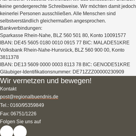
keine gendergerechte Schreibweise. Wir möchten damit jedoch
keinerlei Personen ausschließen. Alle Menschen sind
selbstverständlich gleichermaßen angesprochen.
Bankverbindungen:
Sparkasse Rhein-Nahe, BLZ 560 501 80, Konto 10091577
IBAN: DE45 5605 0180 0010 0915 77 BIC: MALADE51KRE
Volksbank Rhein-Nahe-Hunsrück, BLZ 560 900 00, Konto
3811378
IBAN: DE13 5609 0000 0003 8113 78 BIC: GENODE51KRE
Gläubiger-Identifikationsnummer: DE71ZZZ00000230909
Wir vernetzen und bewegen!
Kontakt
post@regionalbuendnis.de
Tel.: 0160/95359849
Fax: 06751/1226
Folgen Sie uns auf
Folgen Sie uns auf
Folgen Sie uns auf